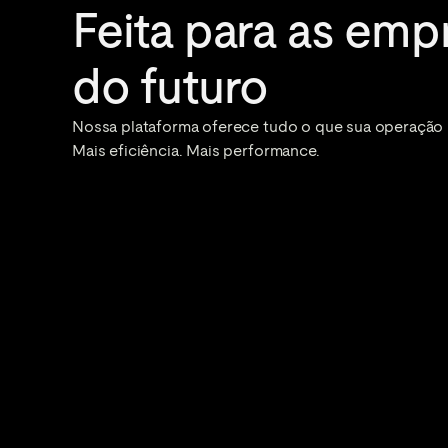
Feita para as empr
do futuro
Nossa plataforma oferece tudo o que sua operação pr
Mais eficiência. Mais performance.
Checkout com a maior taxa
de aprovação do mercado
Potencialize o desempenho das s
maior de aprovação das suas ven
Saiba mais