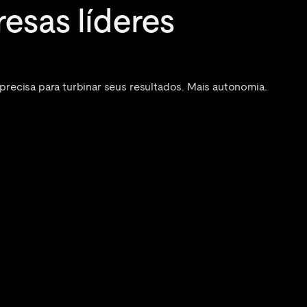
esas líderes 
ecisa para turbinar seus resultados. Mais autonomia. 
 
uas conversão com a 
das do mercado.