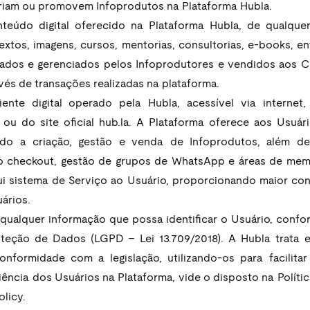
criam ou promovem Infoprodutos na Plataforma Hubla. 
nteúdo digital oferecido na Plataforma Hubla, de qualquer
extos, imagens, cursos, mentorias, consultorias, e-books, en
iados e gerenciados pelos Infoprodutores e vendidos aos C
vés de transações realizadas na plataforma. 
iente digital operado pela Hubla, acessível via internet,
 ou do site oficial hub.la. A Plataforma oferece aos Usuá
indo a criação, gestão e venda de Infoprodutos, além de 
o checkout, gestão de grupos de WhatsApp e áreas de memb
i sistema de Serviço ao Usuário, proporcionando maior con
ários.
 qualquer informação que possa identificar o Usuário, confor
oteção de Dados (LGPD - Lei 13.709/2018). A Hubla trata 
formidade com a legislação, utilizando-os para facilitar
ência dos Usuários na Plataforma, vide o disposto na Polític
licy.