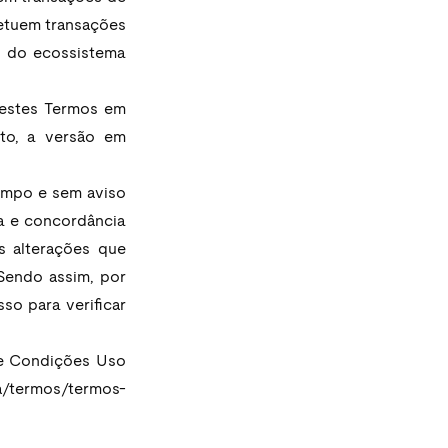
etuem transações 
o do ecossistema 
destes Termos em 
to, a versão em 
mpo e sem aviso 
a e concordância 
 alterações que 
Sendo assim, por 
o para verificar 
e Condições Uso 
la/termos/termos-