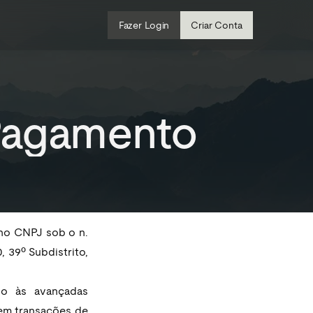
Fazer Login
Criar Conta
Pagamento
 no CNPJ sob o n. 
39º Subdistrito, 
o às avançadas 
em transações de 