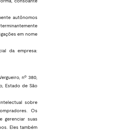
forma, consoante 
mente autônomos 
 terminantemente 
rigações em nome 
Mais informações, bem como soluções, são disponibilizadas no site oficial da empresa: 
rgueiro, nº 380, 
o, Estado de São 
ntelectual sobre 
Compradores. Os 
 gerenciar suas 
pos. Eles também 