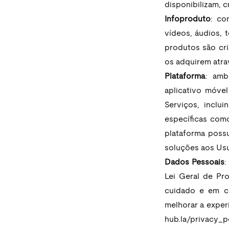
disponibilizam, 
Infoproduto
: co
vídeos, áudios, t
produtos são cr
os adquirem atra
Plataforma
: amb
aplicativo móvel
Serviços, inclu
específicas com
plataforma possu
soluções aos Usu
Dados Pessoais
:
Lei Geral de Pr
cuidado e em con
melhorar a experi
hub.la/privacy_po