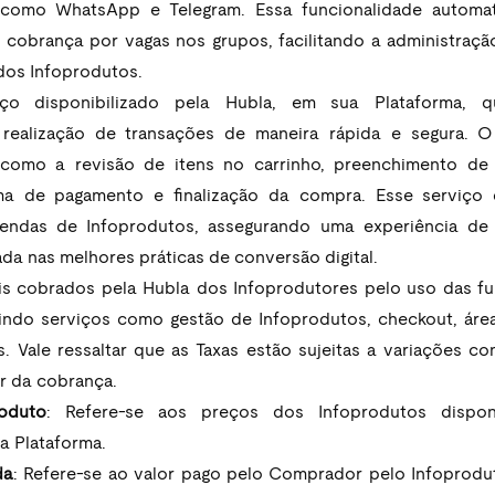
como WhatsApp e Telegram. Essa funcionalidade automat
a cobrança por vagas nos grupos, facilitando a administraç
dos Infoprodutos.
iço disponibilizado pela Hubla, em sua Plataforma, q
ealização de transações de maneira rápida e segura. O 
 como a revisão de itens no carrinho, preenchimento de 
a de pagamento e finalização da compra. Esse serviço é
vendas de Infoprodutos, assegurando uma experiência de 
ada nas melhores práticas de conversão digital.
is cobrados pela Hubla dos Infoprodutores pelo uso das fu
uindo serviços como gestão de Infoprodutos, checkout, ár
. Vale ressaltar que as Taxas estão sujeitas a variações co
r da cobrança. 
oduto
: Refere-se aos preços dos Infoprodutos disponib
a Plataforma.
da
: Refere-se ao valor pago pelo Comprador pelo Infoprodut