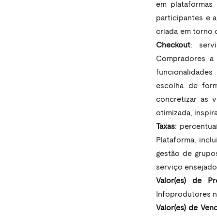
em plataformas 
participantes e 
criada em torno 
Checkout
: serv
Compradores a r
funcionalidades
escolha de form
concretizar as 
otimizada, inspir
Taxas
: percentua
Plataforma, incl
gestão de grupos
serviço ensejado
Valor(es) de Pr
Infoprodutores n
Valor(es) de Ven