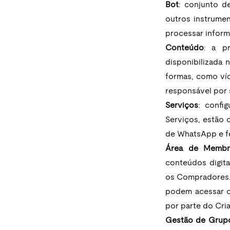
Bot
: conjunto d
outros instrumen
processar inform
Conteúdo
: a pr
disponibilizada 
formas, como víd
responsável por 
Serviços
: confi
Serviços, estão 
de WhatsApp e f
Área de Membr
conteúdos digita
os Compradores. 
podem acessar cu
por parte do Cri
Gestão de Grup