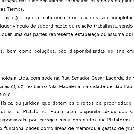
ilização das funcionalidades financeiras existentes na plata
tes Termos.
a assegura que a plataforma e os usuários são completa
alquer vínculo de subordinação ou relação trabalhista, sendo
lquer uma das partes represente, estabeleça ou assuma ob
cnologia Ltda, com sede na Rua Senador Cesar Lacerda de Ve
 salas 61, 62, no bairro Vila Madalena, na cidade de São Paul
-010.
física ou jurídica que detém os direitos de propriedade i
utiliza a Plataforma Hubla para disponibilizá-los aos 
esponsáveis por carregar seus conteúdos na Plataforma e
do funcionalidades como áreas de membros e gestão de gru