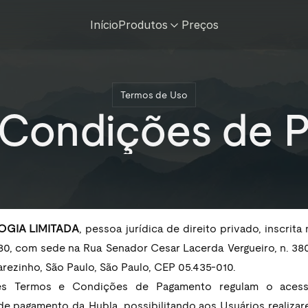
Início
Produtos
Preços
Termos de Uso
 Condições de 
GIA LIMITADA
, pessoa jurídica de direito privado, inscrita
80, com sede na Rua Senador Cesar Lacerda Vergueiro, n. 380, 
arezinho, São Paulo, São Paulo, CEP 05.435-010.
tes Termos e Condições de Pagamento regulam o acess
de pagamento da Hubla, possibilitando aos Usuários realizar