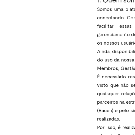
1. Quem so
Somos uma plataf
conectando Com
facilitar essa
gerenciamento de
os nossos usuári
Ainda, disponibi
do uso da nossa 
Membros, Gestão 
É necessário res
visto que não s
quaisquer relaçõ
parceiros na est
(Bacen) e pelo s
realizadas. 
Por isso, é real