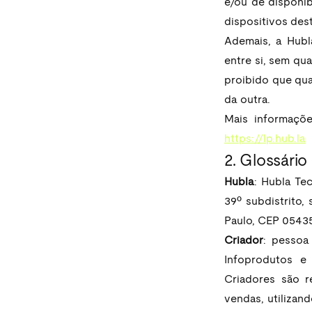
e/ou de disponib
dispositivos des
Ademais, a Hubl
entre si, sem qu
proibido que qua
da outra.
https://lp.hub.la
2. Glossário
Hubla
: Hubla Te
39º subdistrito,
Paulo, CEP 05435
Criador
: pessoa 
Infoprodutos e 
Criadores são r
vendas, utilizan