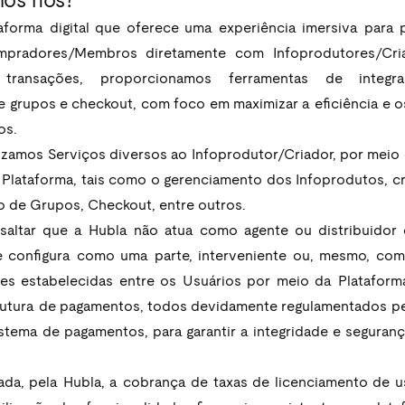
mos nós?
orma digital que oferece uma experiência imersiva para pr
pradores/Membros diretamente com Infoprodutores/Cria
s transações, proporcionamos ferramentas de integra
 grupos e checkout, com foco em maximizar a eficiência e os
os.
lizamos Serviços diversos ao Infoprodutor/Criador, por meio 
Plataforma, tais como o gerenciamento dos Infoprodutos, cr
de Grupos, Checkout, entre outros.  
saltar que a Hubla não atua como agente ou distribuidor 
e configura como uma parte, interveniente ou, mesmo, como
es estabelecidas entre os Usuários por meio da Plataforma.
rutura de pagamentos, todos devidamente regulamentados pe
istema de pagamentos, para garantir a integridade e seguranç
izada, pela Hubla, a cobrança de taxas de licenciamento de u